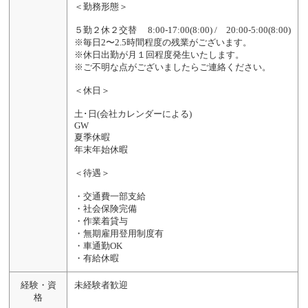
＜勤務形態＞
５勤２休２交替 8:00-17:00(8:00) / 20:00-5:00(8:00)
※毎日2〜2.5時間程度の残業がございます。
※休日出勤が月１回程度発生いたします。
※ご不明な点がございましたらご連絡ください。
＜休日＞
土･日(会社カレンダーによる)
GW
夏季休暇
年末年始休暇
＜待遇＞
・交通費一部支給
・社会保険完備
・作業着貸与
・無期雇用登用制度有
・車通勤OK
・有給休暇
経験・資
未経験者歓迎
格