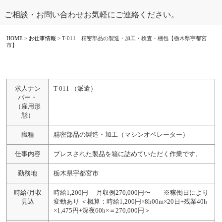
ご相談・お問い合わせお気軽にご連絡ください。
HOME
>
お仕事情報
> T-011 精密部品の製造・加工・検査・梱包【栃木県宇都宮
市】
求人ナン
T-011 （派遣）
バー・
（雇用形
態）
職種
精密部品の製造・加工（マシンオペレーター）
仕事内容
プレスされた製品を箱に詰めていただく作業です。
勤務地
栃木県宇都宮市
時給/月収
時給1,200円 月収例270,000円〜 ※稼働日により
見込
変動あり ＜概算：時給1,200円×8h00m×20日+残業40h
×1,475円+深夜60h×＝270,000円＞