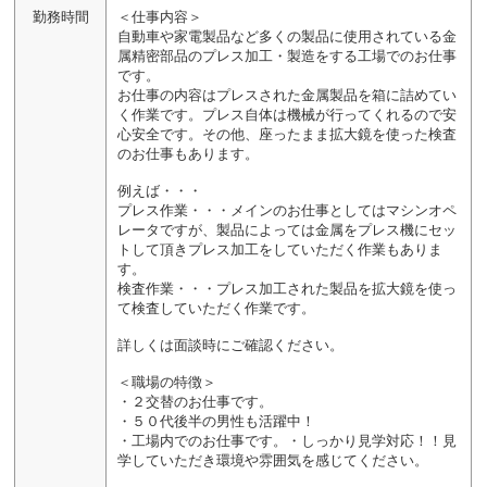
勤務時間
＜仕事内容＞
自動車や家電製品など多くの製品に使用されている金
属精密部品のプレス加工・製造をする工場でのお仕事
です。
お仕事の内容はプレスされた金属製品を箱に詰めてい
く作業です。プレス自体は機械が行ってくれるので安
心安全です。その他、座ったまま拡大鏡を使った検査
のお仕事もあります。
例えば・・・
プレス作業・・・メインのお仕事としてはマシンオペ
レータですが、製品によっては金属をプレス機にセッ
トして頂きプレス加工をしていただく作業もありま
す。
検査作業・・・プレス加工された製品を拡大鏡を使っ
て検査していただく作業です。
詳しくは面談時にご確認ください。
＜職場の特徴＞
・２交替のお仕事です。
・５０代後半の男性も活躍中！
・工場内でのお仕事です。・しっかり見学対応！！見
学していただき環境や雰囲気を感じてください。